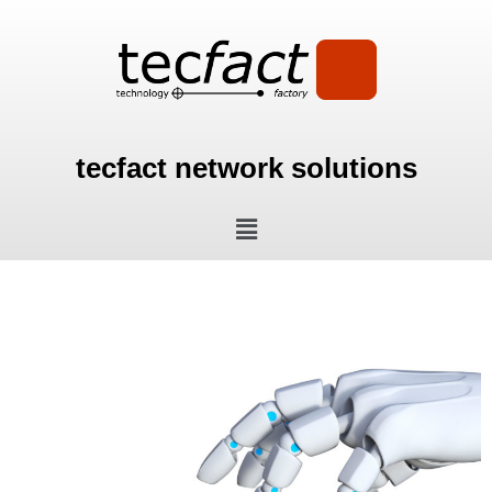
Zum
Inhalt
springen
tecfact network solutions
Menü